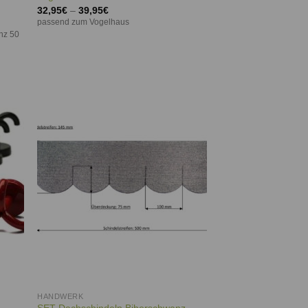
32,95
€
–
39,95
€
passend zum Vogelhaus
nz 50
ie
Auf die
iste
Wunschliste
HANDWERK