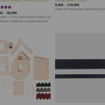
Dachschindeln Schiefer (55 mm)
Deckenhaken, 3-fach
9,95
€
–
179,95
€
Haken für Decke oder Garderobe 3-fac
rtet
5
€
–
40,95
€
5.00
reifen + 1 First, verschiedene Farben, für
 5
häuser, Nistkästen, Insektenhotels etc.
Auf die
Auf d
Wunschliste
Wunschl