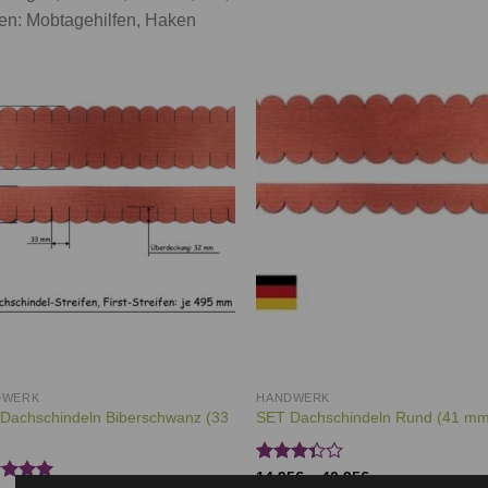
en: Mobtagehilfen, Haken
Auf die
Auf d
Wunschliste
Wunschl
DWERK
HANDWERK
Dachschindeln Biberschwanz (33
SET Dachschindeln Rund (41 m
Bewertet
14,95
€
–
40,95
€