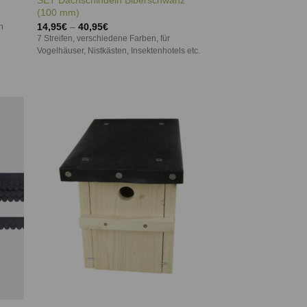
SET Dachschindeln Biberschwanz
(100 mm)
14,95
€
–
40,95
€
h
7 Streifen, verschiedene Farben, für
Vogelhäuser, Nistkästen, Insektenhotels etc.
ie
Auf die
iste
Wunschliste