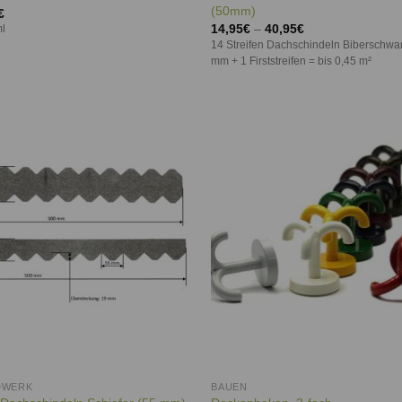
(50mm)
€
14,95
€
–
40,95
€
l
14 Streifen Dachschindeln Biberschwa
mm + 1 Firststreifen = bis 0,45 m²
Auf die
Auf d
Wunschliste
Wunschl
DWERK
BAUEN