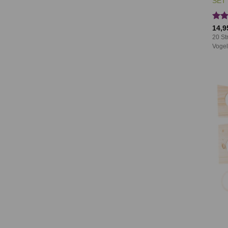
SET 
Bewe
14,9
mit
20 St
von
Vogel