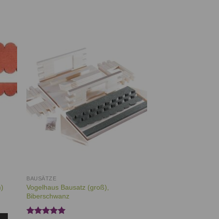
ie
Auf die
iste
Wunschliste
BAUSÄTZE
Vogelhaus Bausatz (groß),
m)
Biberschwanz