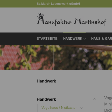
Zum
St. Martin Lebenswerk gGmbH
Inhalt
springen
STARTSEITE
HANDWERK
HAUS & GA
Handwerk
Voge
Handwerk
Mini
Vogelhaus / Nistkasten
Dich