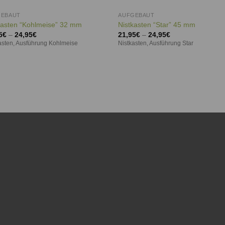
GEBAUT
AUFGEBAUT
kasten “Kohlmeise” 32 mm
Nistkasten “Star” 45 mm
5
€
–
24,95
€
21,95
€
–
24,95
€
asten, Ausführung Kohlmeise
Nistkasten, Ausführung Star