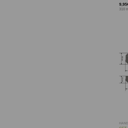
9,95
310 m
HAN