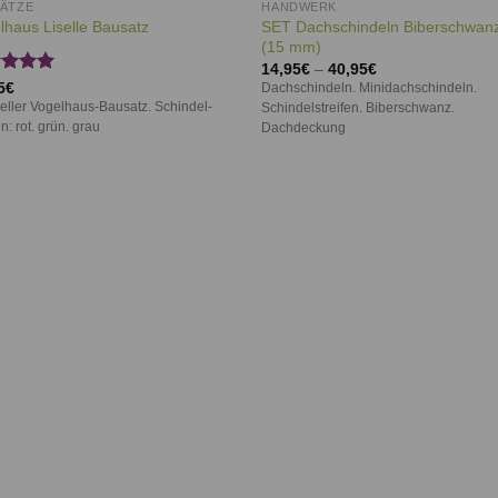
ÄTZE
HANDWERK
SET Dachschindeln Biberschwanz
lhaus Liselle Bausatz
(15 mm)
14,95
€
–
40,95
€
rtet
5
€
Dachschindeln. Minidachschindeln.
5.00
neller Vogelhaus-Bausatz. Schindel-
Schindelstreifen. Biberschwanz.
 5
n: rot. grün. grau
Dachdeckung