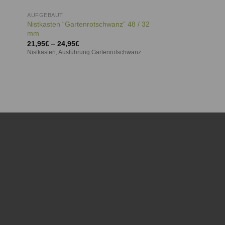
AUFGEBAUT
Nistkasten “Gartenrotschwanz” 48 / 32
mm
21,95
€
–
24,95
€
Nistkasten, Ausführung Gartenrotschwanz