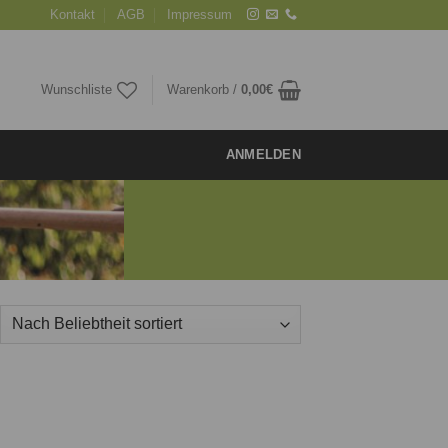
Kontakt
AGB
Impressum
Wunschliste
Warenkorb /
0,00
€
ANMELDEN