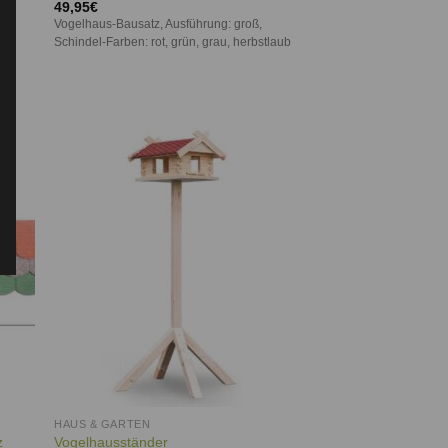
Bewertet
49,95
€
mit
5.00
Vogelhaus-Bausatz, Ausführung: groß,
von 5
Schindel-Farben: rot, grün, grau, herbstlaub
l.
ie
Auf die
iste
Wunschliste
HAUS & GARTEN
z
Vogelhausständer