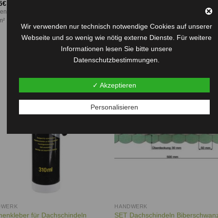
mit
rtet
5
€
–
40,95
€
Dachschindeln. Minidachschindeln.
3.33
5.00
enthält: 16 Streifen + 1 Firststreifen - bis
Schindelstreifen. Biberschwanz.
von 5
 5
m²
Dachdeckung. Vogelhaus. Insektenhote
Wir verwenden nur technisch notwendige Cookies auf unserer
Schindeln. Vogelhaus
Webseite und so wenig wie nötig externe Dienste. Für weitere
Informationen lesen Sie bitte unsere
Datenschutzbestimmungen.
Auf die
Auf d
✓ Akzeptieren
Wunschliste
Wunschl
Personalisieren
DWERK
HANDWERK
SET Dachschindeln Biberschwan
menkleber für Dachschindeln