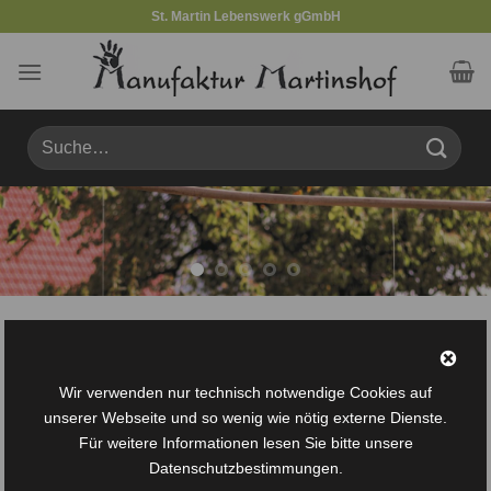
Zum
St. Martin Lebenswerk gGmbH
Inhalt
springen
Suche
nach:
Handwerk
/
Mini-Dachschindeln
/
Firsten
FILTER
Wir verwenden nur technisch notwendige Cookies auf
unserer Webseite und so wenig wie nötig externe Dienste.
Für weitere Informationen lesen Sie bitte unsere
Datenschutzbestimmungen.