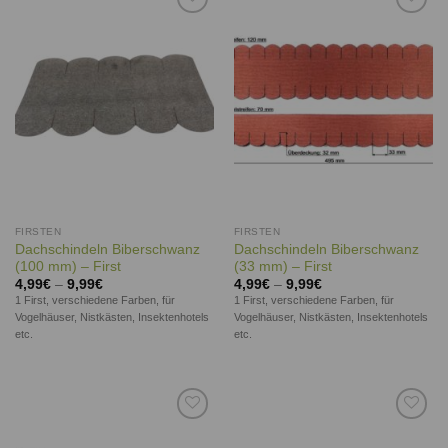
Auf die
Auf die
Wunschliste
Wunschliste
FIRSTEN
FIRSTEN
Dachschindeln Biberschwanz
Dachschindeln Biberschwanz
(100 mm) – First
(33 mm) – First
4,99
€
–
9,99
€
4,99
€
–
9,99
€
1 First, verschiedene Farben, für
1 First, verschiedene Farben, für
Vogelhäuser, Nistkästen, Insektenhotels
Vogelhäuser, Nistkästen, Insektenhotels
etc.
etc.
Auf die
Auf die
Wunschliste
Wunschliste