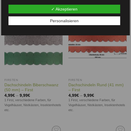
✓ Akzeptieren
Auf die
Auf die
Personalisieren
Wunschliste
Wunschliste
FIRSTEN
FIRSTEN
Dachschindeln Biberschwanz
Dachschindeln Rund (41 mm)
(50 mm) – First
– First
4,99
€
–
9,99
€
4,99
€
–
9,99
€
1 First, verschiedene Farben, für
1 First, verschiedene Farben, für
Vogelhäuser, Nistkästen, Insektenhotels
Vogelhäuser, Nistkästen, Insektenhotels
etc.
etc.