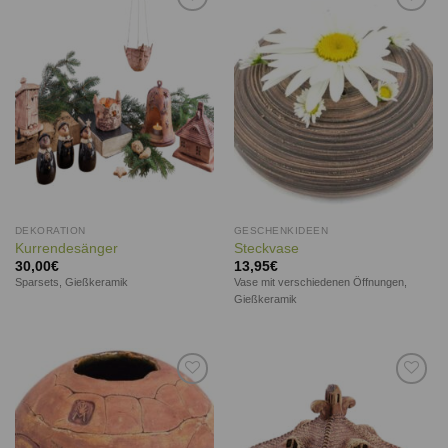
Auf die
Auf die
Wunschliste
Wunschliste
DEKORATION
GESCHENKIDEEN
Kurrendesänger
Steckvase
30,00
€
13,95
€
Sparsets, Gießkeramik
Vase mit verschiedenen Öffnungen,
Gießkeramik
Auf die
Auf die
Wunschliste
Wunschliste