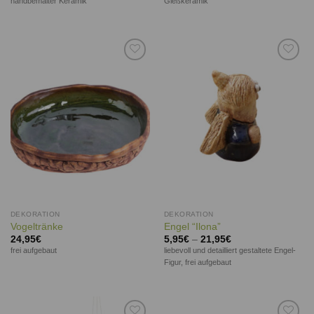
handbemalter Keramik
Gießkeramik
Auf die
Auf die
Wunschliste
Wunschliste
DEKORATION
DEKORATION
Vogeltränke
Engel “Ilona”
24,95
€
5,95
€
–
21,95
€
frei aufgebaut
liebevoll und detailliert gestaltete Engel-
Figur, frei aufgebaut