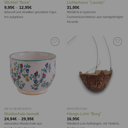
Wichtel “Ilona”
Lichterhaus “Lausitz”
9,95
€
–
12,95
€
31,95
€
liebevoll und detailliert gestaltete Figur,
Windlicht in typischer
frei aufgebaut
Fachwerkarchitektur aus handgefertigter
Keramik
Auf die
Auf die
Wunschliste
Wunschliste
GESCHENKIDEEN
DEKORATION
Müslischale bemalt
Hänge-Licht “Burg”
24,94
€
–
29,95
€
16,95
€
dekorative Müslischale aus
Windlicht zum Aufhängen, mit Teelicht,