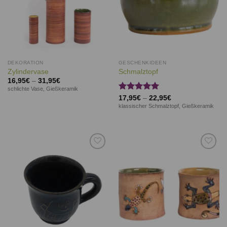
DEKORATION
GESCHENKIDEEN
Zylindervase
Schmalztopf
16,95
€
–
31,95
€
schlichte Vase, Gießkeramik
Bewertet
17,95
€
–
22,95
€
mit
5.00
klassischer Schmalztopf, Gießkeramik
von 5
Auf die
Auf die
Wunschliste
Wunschliste