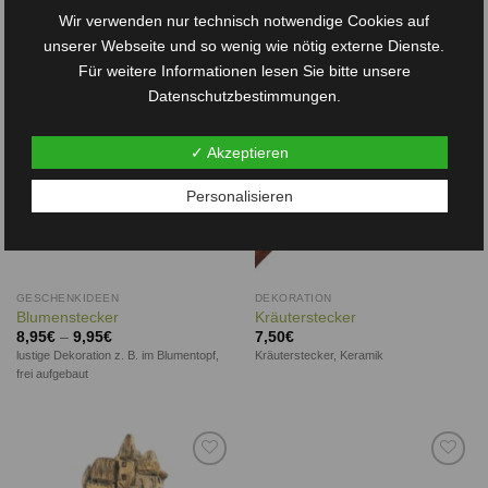
Wir verwenden nur technisch notwendige Cookies auf
unserer Webseite und so wenig wie nötig externe Dienste.
Für weitere Informationen lesen Sie bitte unsere
Auf die
Auf die
Wunschliste
Wunschliste
Datenschutzbestimmungen.
✓ Akzeptieren
Personalisieren
GESCHENKIDEEN
DEKORATION
Blumenstecker
Kräuterstecker
8,95
€
–
9,95
€
7,50
€
lustige Dekoration z. B. im Blumentopf,
Kräuterstecker, Keramik
frei aufgebaut
Auf die
Auf die