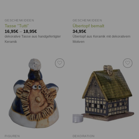
GESCHENKIDEEN
GESCHENKIDEEN
Tasse “Tutti”
Übertopf bemalt
16,95
€
–
18,95
€
34,95
€
dekorative Tasse aus handgefertigter
Übertopf aus Keramik mit dekorativem
Keramik
Motiven
Auf die
Auf die
Wunschliste
Wunschliste
FIGUREN
DEKORATION