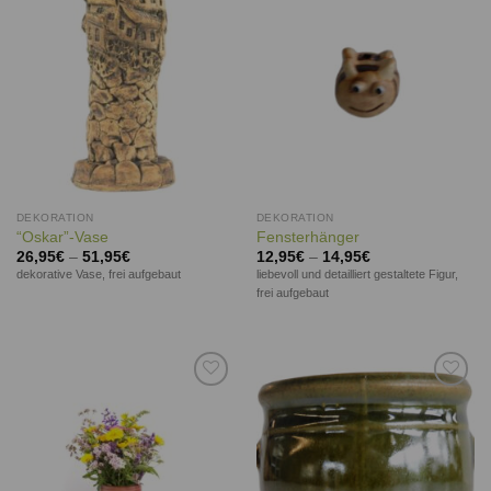
Wunschliste
Wunschliste
DEKORATION
DEKORATION
“Oskar”-Vase
Fensterhänger
26,95
€
–
51,95
€
12,95
€
–
14,95
€
dekorative Vase, frei aufgebaut
liebevoll und detailliert gestaltete Figur,
frei aufgebaut
Auf die
Auf die
Wunschliste
Wunschliste