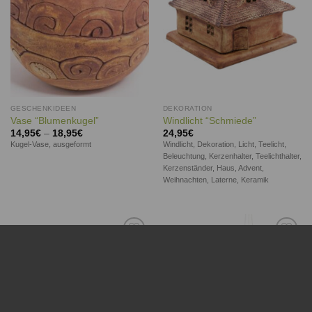
GESCHENKIDEEN
DEKORATION
Vase “Blumenkugel”
Windlicht “Schmiede”
14,95
€
–
18,95
€
24,95
€
Kugel-Vase, ausgeformt
Windlicht, Dekoration, Licht, Teelicht,
Beleuchtung, Kerzenhalter, Teelichthalter,
Kerzenständer, Haus, Advent,
Weihnachten, Laterne, Keramik
Auf die
Auf die
Wunschliste
Wunschliste