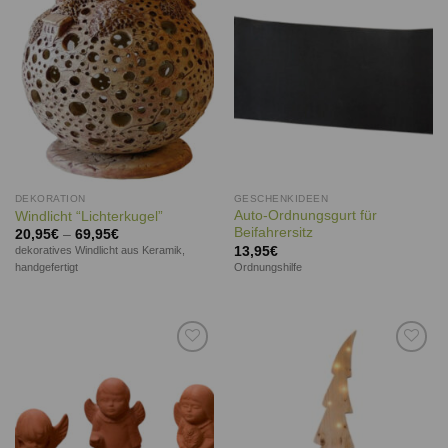
Wunschliste
Wunschliste
DEKORATION
GESCHENKIDEEN
Auto-Ordnungsgurt für
Windlicht “Lichterkugel”
Beifahrersitz
20,95
€
–
69,95
€
13,95
€
dekoratives Windlicht aus Keramik,
Ordnungshilfe
handgefertigt
Auf die
Auf die
Wunschliste
Wunschliste