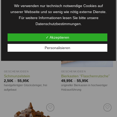
Wir verwenden nur technisch notwendige Cookies auf
unserer Webseite und so wenig wie nötig externe Dienste.
Für weitere Informationen lesen Sie bitte unsere
Auf die
Auf die
Wunschliste
Wunschliste
Datenschutzbestimmungen.
✓ Akzeptieren
Personalisieren
GESCHENKIDEEN
GESCHENKIDEEN
Schmunzelstein
Bierkasten “Flaschenrutsche”
2,50
€
–
55,95
€
49,95
€
–
55,95
€
handgefertigter Glücksbringer, frei
origineller Bierkasten in hochwertiger
aufgebaut
Holzausführung
Auf die
Auf die