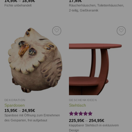
14,95
€
–
18,95
€
17,95
€
Fichte unbehandelt
Räucherhäuschen, Toilettenhäuschen,
2-teilig, Gießkeramik
Auf die
Auf die
Wunschliste
Wunschliste
DEKORATION
GESCHENKIDEEN
Spardosen
Stehtisch
15,95
€
–
24,95
€
Spardose mit Öffnung zum Entnehmen
Bewertet
225,95
€
–
254,95
€
des Gesparten, frei aufgebaut
mit
5.00
klappbarer Stehtisch in exklusivem
von 5
Design