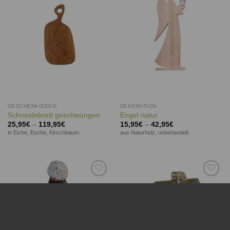
Auf die
Auf die
Wunschliste
Wunschliste
GESCHENKIDEEN
DEKORATION
Schneidebrett geschwungen
Engel natur
25,95
€
–
119,95
€
15,95
€
–
42,95
€
in Eiche, Esche, Kirschbaum
aus Naturholz, unbehandelt
Auf die
Auf die
Wunschliste
Wunschliste