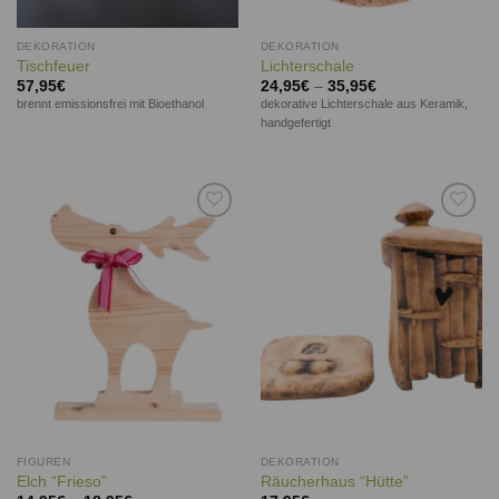
DEKORATION
DEKORATION
Tischfeuer
Lichterschale
57,95
€
24,95
€
–
35,95
€
brennt emissionsfrei mit Bioethanol
dekorative Lichterschale aus Keramik,
handgefertigt
Auf die
Auf die
Wunschliste
Wunschliste
FIGUREN
DEKORATION
Elch “Frieso”
Räucherhaus “Hütte”