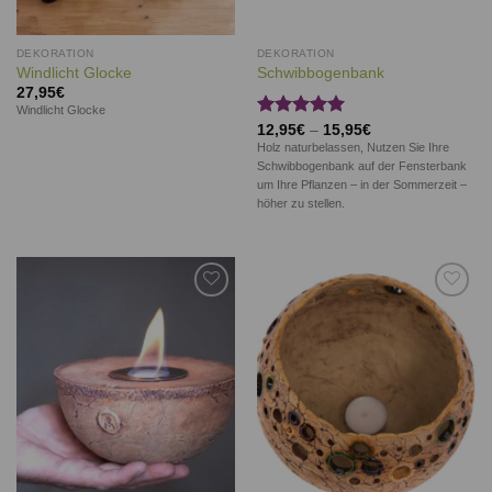
DEKORATION
DEKORATION
Windlicht Glocke
Schwibbogenbank
27,95
€
Windlicht Glocke
Bewertet
12,95
€
–
15,95
€
mit
5.00
Holz naturbelassen, Nutzen Sie Ihre
von 5
Schwibbogenbank auf der Fensterbank
um Ihre Pflanzen – in der Sommerzeit –
höher zu stellen.
Auf die
Auf die
Wunschliste
Wunschliste