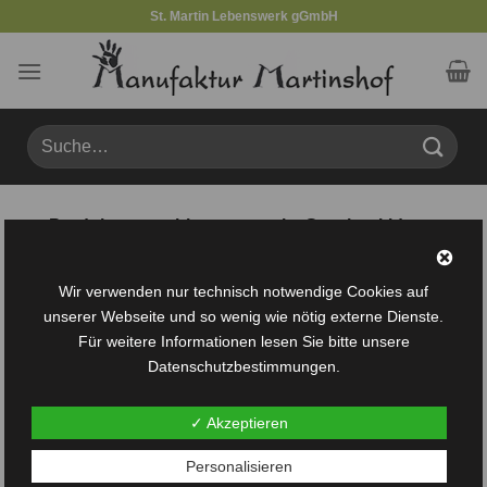
Zum
St. Martin Lebenswerk gGmbH
Inhalt
springen
Suche
nach:
Produkte verschlagwortet mit „Geschenkideen-
Gebetstagebuch-Gebet-liebezurbibel-zeit“
Wir verwenden nur technisch notwendige Cookies auf
FILTER
unserer Webseite und so wenig wie nötig externe Dienste.
Für weitere Informationen lesen Sie bitte unsere
Datenschutzbestimmungen.
✓ Akzeptieren
Personalisieren
Auf die