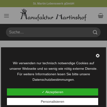
Zum
St. Martin Lebenswerk gGmbH
Inhalt
springen
Suche
nach:
Produkte verschlagwortet mit „125“
FILTER
Wir verwenden nur technisch notwendige Cookies auf
unserer Webseite und so wenig wie nötig externe Dienste.
Für weitere Informationen lesen Sie bitte unsere
Datenschutzbestimmungen.
✓ Akzeptieren
Auf die
Personalisieren
Wunschliste