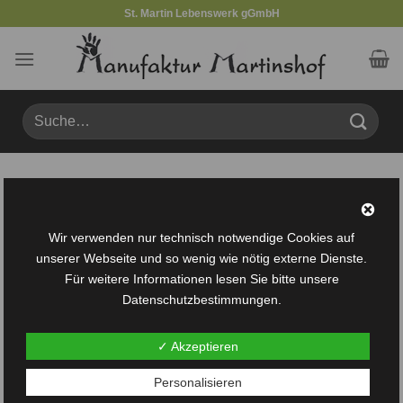
Zum
St. Martin Lebenswerk gGmbH
Inhalt
springen
Suche
nach:
Produkte verschlagwortet mit „18“
FILTER
Wir verwenden nur technisch notwendige Cookies auf
unserer Webseite und so wenig wie nötig externe Dienste.
Für weitere Informationen lesen Sie bitte unsere
Datenschutzbestimmungen.
✓ Akzeptieren
Auf die
Personalisieren
Wunschliste