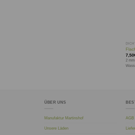
DIC
Flac
7,50
2 mm,
Wasser
ÜBER UNS
BES
Manufaktur Martinshof
AGB
Unsere Läden
Liefe