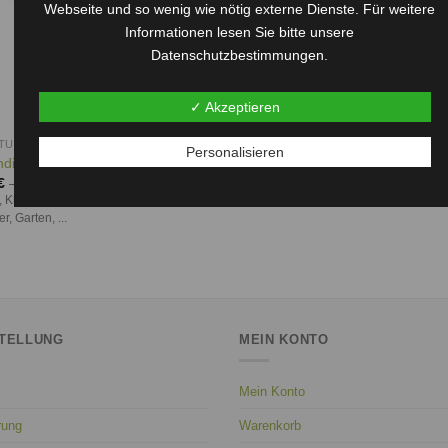
Webseite und so wenig wie nötig externe Dienste. Für weitere
Informationen lesen Sie bitte unsere
Datenschutzbestimmungen.
✓ Akzeptieren
HTUNGEN
Personalisieren
hdichtung Klingersil C-4400, 2 mm
€
–
47,95
€
 Klingersil C4400 für Sanitär, Heizung,
, Garten, ...
TELLUNG
MEIN KONTO
Mein Konto
rung
Warenkorb