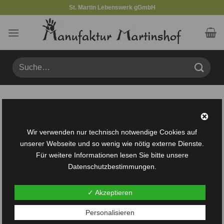
Zum
St. Martin Lebenswerk gGmbH
Inhalt
springen
Suche
nach:
Produkte verschlagwortet mit „Balkon-Gartenstecker-“
FILTER
Wir verwenden nur technisch notwendige Cookies auf
unserer Webseite und so wenig wie nötig externe Dienste.
Für weitere Informationen lesen Sie bitte unsere
Datenschutzbestimmungen.
✓ Akzeptieren
Auf die
Personalisieren
Wunschliste