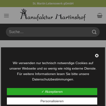
Zum
St. Martin Lebenswerk gGmbH
Inhalt
springen
Suche
nach:
Produkte verschlagwortet mit „Balkondekoration“
FILTER
Wir verwenden nur technisch notwendige Cookies auf
unserer Webseite und so wenig wie nötig externe Dienste.
Für weitere Informationen lesen Sie bitte unsere
Datenschutzbestimmungen.
✓ Akzeptieren
Auf die
Personalisieren
Wunschliste