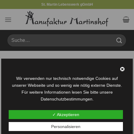
Zum
St. Martin Lebenswerk gGmbH
Inhalt
springen
Suche
nach:
Produkte verschlagwortet mit „Bastelidee“
FILTER
Wir verwenden nur technisch notwendige Cookies auf
unserer Webseite und so wenig wie nötig externe Dienste.
Für weitere Informationen lesen Sie bitte unsere
Datenschutzbestimmungen.
✓ Akzeptieren
Auf die
Personalisieren
Wunschliste