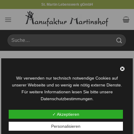
Zum
St. Martin Lebenswerk gGmbH
Inhalt
springen
Suche
nach:
Produkte verschlagwortet mit „Blumendeko“
FILTER
Wir verwenden nur technisch notwendige Cookies auf
unserer Webseite und so wenig wie nötig externe Dienste.
Für weitere Informationen lesen Sie bitte unsere
Datenschutzbestimmungen.
✓ Akzeptieren
Auf die
Personalisieren
Wunschliste