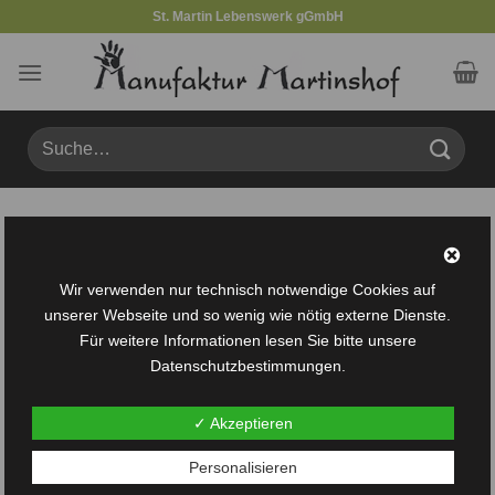
Zum
St. Martin Lebenswerk gGmbH
Inhalt
springen
Suche
nach:
Produkte verschlagwortet mit „Blumenstrauß“
FILTER
Wir verwenden nur technisch notwendige Cookies auf
unserer Webseite und so wenig wie nötig externe Dienste.
Für weitere Informationen lesen Sie bitte unsere
Datenschutzbestimmungen.
✓ Akzeptieren
Auf die
Auf die
Personalisieren
Wunschliste
Wunschliste