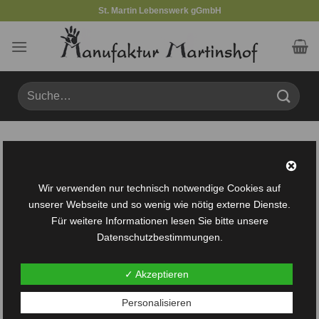
Zum
St. Martin Lebenswerk gGmbH
Inhalt
springen
Suche
nach:
Produkte verschlagwortet mit „Buchstabe“
FILTER
Wir verwenden nur technisch notwendige Cookies auf
unserer Webseite und so wenig wie nötig externe Dienste.
Für weitere Informationen lesen Sie bitte unsere
Datenschutzbestimmungen.
✓ Akzeptieren
Auf die
Personalisieren
Wunschliste