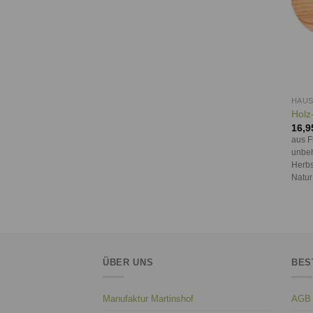
HAUS
Holz-
16,9
aus F
unbeh
Herbs
Natur
ÜBER UNS
BES
Manufaktur Martinshof
AGB