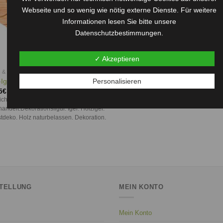
Webseite und so wenig wie nötig externe Dienste. Für weitere
Informationen lesen Sie bitte unsere
Datenschutzbestimmungen.
✓ Akzeptieren
 & GARTEN
Igel
Personalisieren
5
€
ichtenholz.
andelt.Dekorationsfigur. Igel. Holzigel.
tdeko. Holz naturbelassen. Dekoration.
TELLUNG
MEIN KONTO
Mein Konto