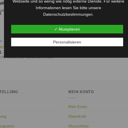
Webseite und so wenig wie nötig externe Dienste. Für weitere
Informationen lesen Sie bitte unsere
Datenschutzbestimmungen.
✓ Akzeptieren
EN
Personalisieren
enhaken, 3-fach
€
–
179,95
€
 für Decke oder Garderobe 3-fach
TELLUNG
MEIN KONTO
Mein Konto
rung
Warenkorb
ungsarten
Wunschliste