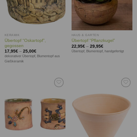
KERAMIK
HAUS & GARTEN
Übertopf “Oskartopf”,
Übertopf “Pflanzkugel”
gegossen
22,95
€
–
29,95
€
17,95
€
–
25,00
€
Übertopf, Blumentopf, handgefertigt
dekorativer Übertopf, Blumentopf aus
Gießkeramik
Auf die
Auf die
Wunschliste
Wunschliste