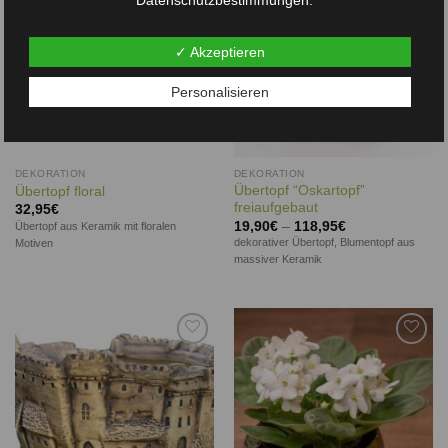
Datenschutzbestimmungen.
✓ Akzeptieren
Personalisieren
DEKORATION
DEKORATION
Übertopf “Oskartopf”
Übertopf floral
freiaufgebaut
32,95
€
19,90
€
–
118,95
€
Übertopf aus Keramik mit floralen
dekorativer Übertopf, Blumentopf aus
Motiven
massiver Keramik
Auf die
Auf die
Wunschliste
Wunschliste