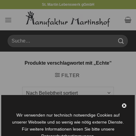
Zum
St. Martin Lebenswerk gGmbH
Inhalt
springen
Suche
nach:
Produkte verschlagwortet mit „Echte“
FILTER
Wir verwenden nur technisch notwendige Cookies auf
unserer Webseite und so wenig wie nötig externe Dienste.
Auf die
Auf die
Für weitere Informationen lesen Sie bitte unsere
Wunschliste
Wunschliste