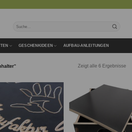
Suche
nach:
RTEN
GESCHENKIDEEN
AUFBAU-ANLEITUNGEN
Zeigt alle 6 Ergebnisse
halter“
Auf die
Auf d
Wunschliste
Wunschl