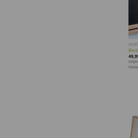
GESC
Bier
49,9
origi
Holza