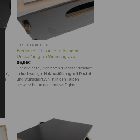
GESCHENKIDEEN
Bierkasten “Flaschenrutsche mit
Deckel” in grau Wunschgravur
65,95
€
Der originelle, Bierkasten "Flaschenrutsche",
sche",
in hochwertiger Holzausführung, mit Deckel
eckel
und Wunschgravur, ist in den Farben
schwarz-braun und grau verfügbar.
ie
Auf die
iste
Wunschliste