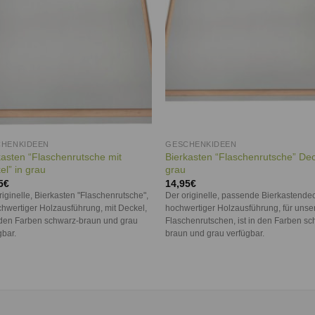
HENKIDEEN
GESCHENKIDEEN
kasten “Flaschenrutsche mit
Bierkasten “Flaschenrutsche” De
el” in grau
grau
5
€
14,95
€
riginelle, Bierkasten "Flaschenrutsche",
Der originelle, passende Bierkastendec
chwertiger Holzausführung, mit Deckel,
hochwertiger Holzausführung, für unse
n den Farben schwarz-braun und grau
Flaschenrutschen, ist in den Farben sc
gbar.
braun und grau verfügbar.