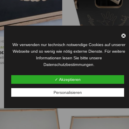
HENKIDEEN
GESCHENKIDEEN
Wir verwenden nur technisch notwendige Cookies auf unserer
Bierkasten “Flaschenrutsche mit
kasten “Flaschenrutsche”
Webseite und so wenig wie nötig externe Dienste. Für weitere
Deckel” in schwarz-braun
5
€
–
55,95
€
Wunschgravur
Informationen lesen Sie bitte unsere
neller Bierkasten in hochwertiger
65,95
€
usführung
Datenschutzbestimmungen.
Der originelle, Bierkasten "Flaschenrut
in hochwertiger Holzausführung, mit D
und Wunschgravur, ist in den Farben
✓ Akzeptieren
schwarz-braun und grau verfügbar.
Personalisieren
Auf die
Auf d
Wunschliste
Wunschl