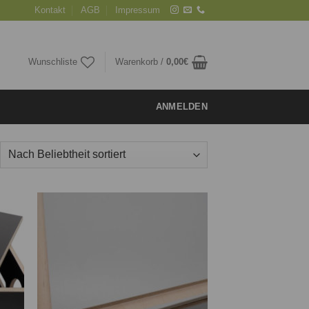
Kontakt
AGB
Impressum
Wunschliste
Warenkorb /
0,00
€
ANMELDEN
ie
Auf die
iste
Wunschliste