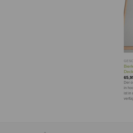
GESC
Bier
Deck
65,9
Der o
in ho
ist i
verfü