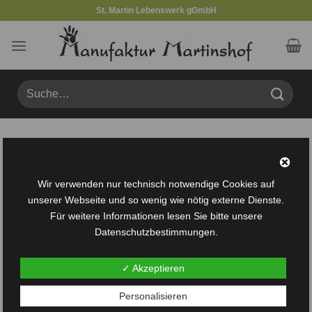
Zum
St. Martin Lebenswerk gGmbH
Inhalt
springen
Suche
nach:
Produkte verschlagwortet mit „Füllstoff“
FILTER
Wir verwenden nur technisch notwendige Cookies auf
unserer Webseite und so wenig wie nötig externe Dienste.
Für weitere Informationen lesen Sie bitte unsere
Datenschutzbestimmungen.
✓ Akzeptieren
Auf die
Personalisieren
Wunschliste