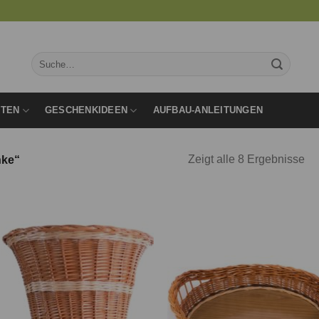
Suche
nach:
RTEN
GESCHENKIDEEN
AUFBAU-ANLEITUNGEN
Zeigt alle 8 Ergebnisse
nke“
Auf die
Auf d
Wunschliste
Wunschl