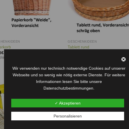
HENKIDEEN
GESCHENKIDEEN
erkorb
Tablett rund
5
€
–
25,95
€
20,95
€
–
23,95
€
chten, Weide oder Peddigrohr
geflochten, Weide
Wir verwenden nur technisch notwendige Cookies auf unserer
Webseite und so wenig wie nötig externe Dienste. Für weitere
Informationen lesen Sie bitte unsere
Datenschutzbestimmungen.
Auf die
Auf d
Wunschliste
Wunschl
✓ Akzeptieren
Personalisieren