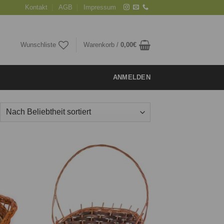
Kontakt
AGB
Impressum
Wunschliste
Warenkorb /
0,00
€
ANMELDEN
ie
Auf die
iste
Wunschliste