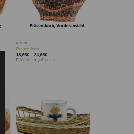
KÖRBE
Präsentkorb
18,95
€
–
24,95
€
Präsentkorb, geflochten
ie
Auf die
iste
Wunschliste