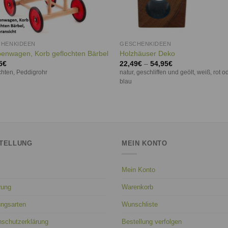
HENKIDEEN
GESCHENKIDEEN
enwagen, Korb geflochten Bärbel
Holzhäuser Deko
5
€
22,49
€
–
54,95
€
chten, Peddigrohr
natur, geschliffen und geölt, weiß, rot o
blau
TELLUNG
MEIN KONTO
Mein Konto
rung
Warenkorb
ungsarten
Wunschliste
nschutzerklärung
Bestellung verfolgen