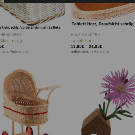
HENKIDEEN
HAUS & GARTEN
klein, eckig
Tablett Herz
5
€
13,95
€
–
21,95
€
chten, Peddigrohr
geflochten, in Herzform
Auf die
Auf d
Wunschliste
Wunschl