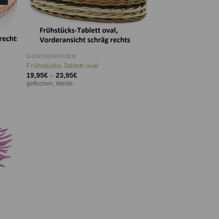
GESCHENKIDEEN
Frühstücks-Tablett oval
19,95
€
–
23,95
€
geflochen, Weide
ie
iste