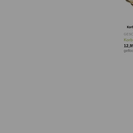
GESC
Korb 
12,9
geflo