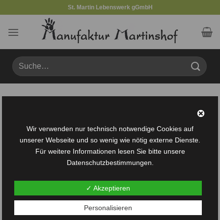
Zum
St. Martin Lebenswerk gGmbH
Inhalt
springen
Suche
nach:
Produkte verschlagwortet mit „Gutschein“
FILTER
Wir verwenden nur technisch notwendige Cookies auf
unserer Webseite und so wenig wie nötig externe Dienste.
Für weitere Informationen lesen Sie bitte unsere
Datenschutzbestimmungen.
✓ Akzeptieren
Auf die
Personalisieren
Wunschliste