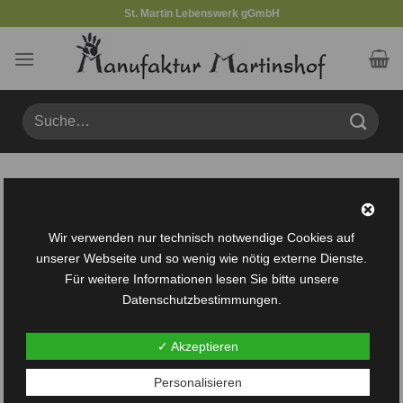
Zum
St. Martin Lebenswerk gGmbH
Inhalt
springen
Suche
nach:
Produkte verschlagwortet mit „Hänsel“
FILTER
Wir verwenden nur technisch notwendige Cookies auf
unserer Webseite und so wenig wie nötig externe Dienste.
Für weitere Informationen lesen Sie bitte unsere
Datenschutzbestimmungen.
✓ Akzeptieren
Auf die
Personalisieren
Wunschliste