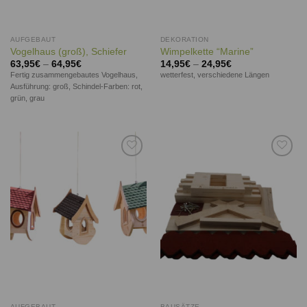
AUFGEBAUT
DEKORATION
Vogelhaus (groß), Schiefer
Wimpelkette “Marine”
63,95
€
–
64,95
€
14,95
€
–
24,95
€
Fertig zusammengebautes Vogelhaus,
wetterfest, verschiedene Längen
Ausführung: groß, Schindel-Farben: rot,
grün, grau
Auf die
Auf die
Wunschliste
Wunschliste
AUFGEBAUT
BAUSÄTZE