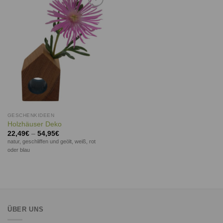
Auf die
Wunschliste
GESCHENKIDEEN
Holzhäuser Deko
22,49
€
–
54,95
€
natur, geschliffen und geölt, weiß, rot
oder blau
ÜBER UNS