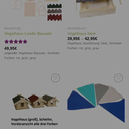
BAUSÄTZE
AUFGEBAUT
Vogelhaus Liselle Bausatz
Vogelhaus klein
39,95
€
–
42,95
€
Vogelhaus, Ausführung: klein, Schindel-
Bewertet
49,95
€
Farben: rot, grün, grau
mit
5.00
origineller Vogelhaus-Bausatz. Schindel-
von 5
Farben: rot. grün. grau
Auf die
Auf die
Wunschliste
Wunschliste