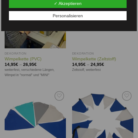
✓ Akzeptieren
Personalisieren
DEKORATION
DEKORATION
Wimpelkette (PVC)
Wimpelkette (Zeltstoff)
14,95
€
–
26,95
€
14,95
€
–
24,95
€
wetterfest, verschiedene Längen,
Zeltstoff, wetterfest
Wimpel in "normal" und "MINI"
Auf die
Auf die
Wunschliste
Wunschliste