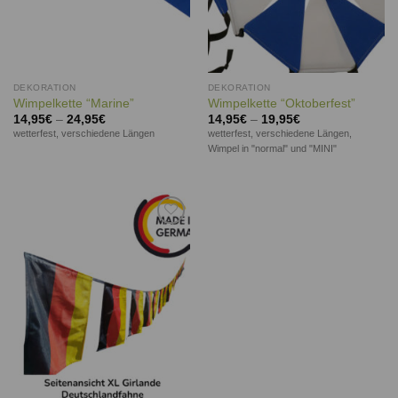
DEKORATION
DEKORATION
Wimpelkette “Marine”
Wimpelkette “Oktoberfest”
14,95
€
–
24,95
€
14,95
€
–
19,95
€
wetterfest, verschiedene Längen
wetterfest, verschiedene Längen,
Wimpel in "normal" und "MINI"
Auf die
Wunschliste