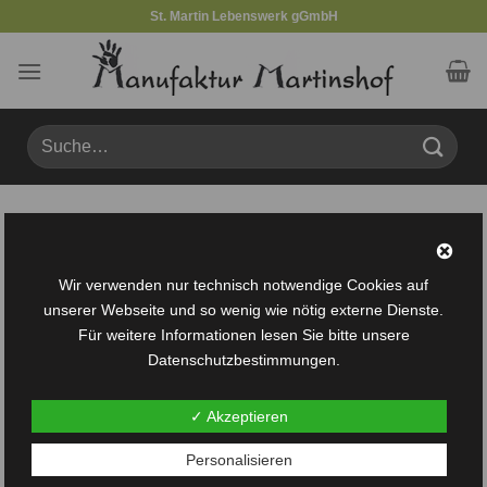
Zum
St. Martin Lebenswerk gGmbH
Inhalt
springen
Suche
nach:
Produkte verschlagwortet mit „Holzkarte“
FILTER
Wir verwenden nur technisch notwendige Cookies auf
unserer Webseite und so wenig wie nötig externe Dienste.
Für weitere Informationen lesen Sie bitte unsere
Datenschutzbestimmungen.
✓ Akzeptieren
Auf die
Personalisieren
Wunschliste