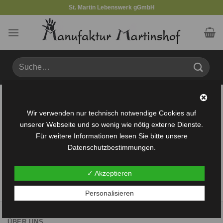
Zum
St. Martin Lebenswerk gGmbH
Inhalt
springen
Suche
nach:
Produkte verschlagwortet mit „Käfer“
Wir verwenden nur technisch notwendige Cookies auf
FILTER
unserer Webseite und so wenig wie nötig externe Dienste.
Für weitere Informationen lesen Sie bitte unsere
Datenschutzbestimmungen.
Es wurden keine Produkte gefunden, die deiner Auswahl
✓ Akzeptieren
entsprechen.
Personalisieren
ÜBER UNS