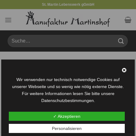
Zum
St. Martin Lebenswerk gGmbH
Inhalt
springen
Suche
nach:
Produkte verschlagwortet mit „Kette“
FILTER
Wir verwenden nur technisch notwendige Cookies auf
unserer Webseite und so wenig wie nötig externe Dienste.
Für weitere Informationen lesen Sie bitte unsere
Datenschutzbestimmungen.
✓ Akzeptieren
Auf die
Personalisieren
Wunschliste