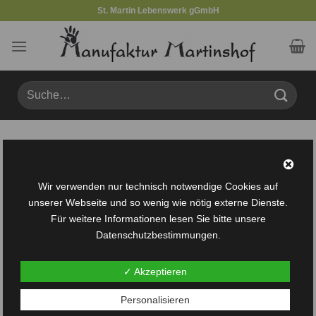
Zum
St. Martin Lebenswerk gGmbH
Inhalt
springen
Suche
nach:
Produkte verschlagwortet mit „Matte“
FILTER
Wir verwenden nur technisch notwendige Cookies auf
unserer Webseite und so wenig wie nötig externe Dienste.
Für weitere Informationen lesen Sie bitte unsere
Datenschutzbestimmungen.
✓ Akzeptieren
Auf die
Personalisieren
Wunschliste