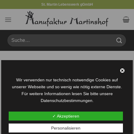
Zum
St. Martin Lebenswerk gGmbH
Inhalt
springen
Suche
nach:
Produkte verschlagwortet mit „Miniatur“
FILTER
Wir verwenden nur technisch notwendige Cookies auf
unserer Webseite und so wenig wie nötig externe Dienste.
Für weitere Informationen lesen Sie bitte unsere
Datenschutzbestimmungen.
✓ Akzeptieren
Auf die
Personalisieren
Wunschliste