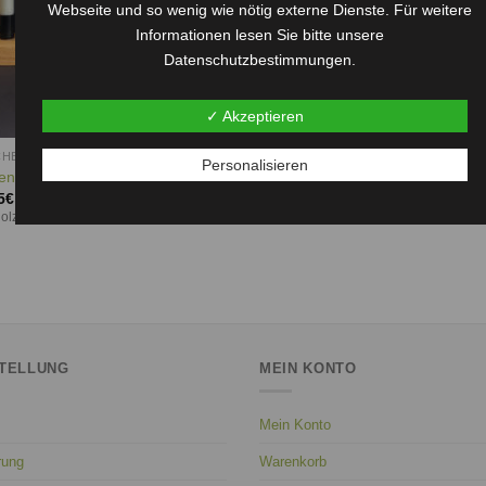
Webseite und so wenig wie nötig externe Dienste. Für weitere
Informationen lesen Sie bitte unsere
Datenschutzbestimmungen.
✓ Akzeptieren
HENKIDEEN
Personalisieren
enständer 5-teilig
5
€
olz und Beton – modernes Design mit
TELLUNG
MEIN KONTO
Mein Konto
rung
Warenkorb