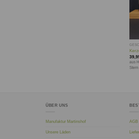
GESC
Kerz
39,9
aus H
Stern
ÜBER UNS
BES
Manufaktur Martinshof
AGB
Unsere Läden
Liefe