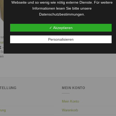
Webseite und so wenig wie nötig externe Dienste. Für weitere
Informationen lesen Sie bitte unsere
Datenschutzbestimmungen.
✓ Akzeptieren
DWERK
Personalisieren
aterial
€
–
25,95
€
Schredder 1-Wellig, verschiedene
en
TELLUNG
MEIN KONTO
Mein Konto
rung
Warenkorb