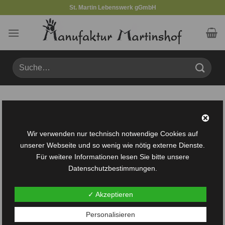
Zum
St. Martin Lebenswerk gGmbH
Inhalt
springen
Suche
nach:
Produkte verschlagwortet mit „Perfektes“
FILTER
Wir verwenden nur technisch notwendige Cookies auf
unserer Webseite und so wenig wie nötig externe Dienste.
Für weitere Informationen lesen Sie bitte unsere
Datenschutzbestimmungen.
✓ Akzeptieren
Auf die
Auf die
Personalisieren
Wunschliste
Wunschliste