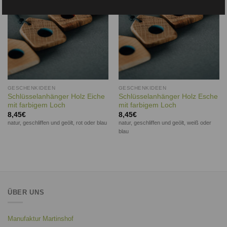
GESCHENKIDEEN
GESCHENKIDEEN
Schlüsselanhänger Holz Eiche
Schlüsselanhänger Holz Esche
mit farbigem Loch
mit farbigem Loch
8,45
€
8,45
€
natur, geschliffen und geölt, rot oder blau
natur, geschliffen und geölt, weiß oder
blau
ÜBER UNS
Manufaktur Martinshof