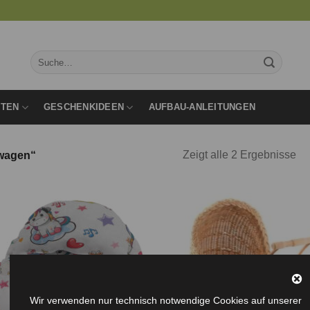
Suche
nach:
RTEN
GESCHENKIDEEN
AUFBAU-ANLEITUNGEN
Zeigt alle 2 Ergebnisse
nwagen“
Auf die
Auf d
Wunschliste
Wunschl
Wir verwenden nur technisch notwendige Cookies auf unserer