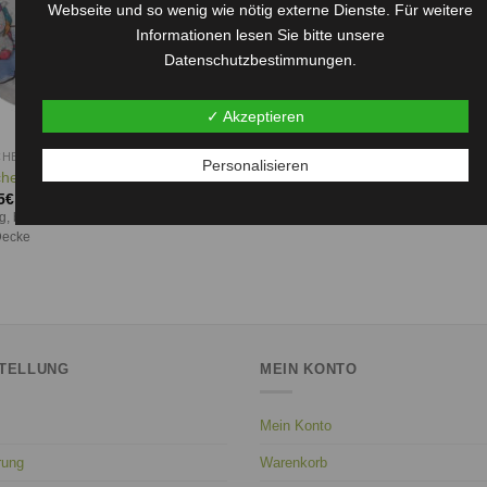
Webseite und so wenig wie nötig externe Dienste. Für weitere
Informationen lesen Sie bitte unsere
Datenschutzbestimmungen.
✓ Akzeptieren
HENKIDEEN
GESCHENKIDEEN
Personalisieren
chen für Puppenwagen
Puppenwagen, Korb geflochten B
5
€
84,95
€
lig, bestehend aus Unterlage, Kissen
geflochten, Peddigrohr
Decke
TELLUNG
MEIN KONTO
Mein Konto
rung
Warenkorb