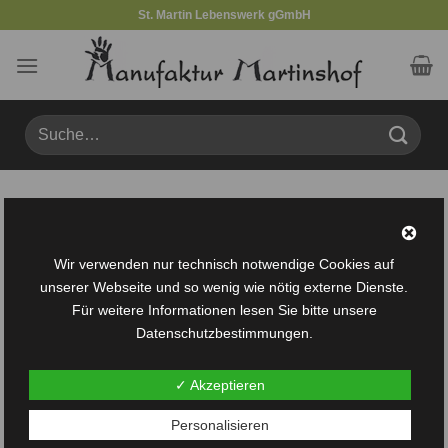
Zum
St. Martin Lebenswerk gGmbH
Inhalt
springen
Suche
nach:
Produkte verschlagwortet mit „Rehabilitation“
FILTER
Wir verwenden nur technisch notwendige Cookies auf
unserer Webseite und so wenig wie nötig externe Dienste.
Für weitere Informationen lesen Sie bitte unsere
Datenschutzbestimmungen.
✓ Akzeptieren
Auf die
Personalisieren
Wunschliste