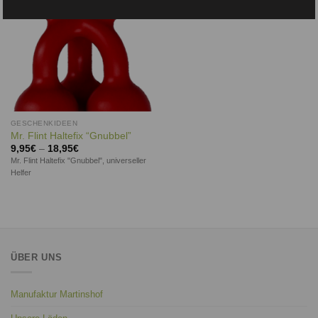
GESCHENKIDEEN
Mr. Flint Haltefix “Gnubbel”
9,95
€
–
18,95
€
Mr. Flint Haltefix "Gnubbel", universeller
Helfer
ÜBER UNS
Manufaktur Martinshof