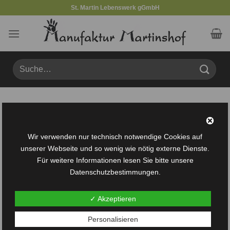
Zum
St. Martin Lebenswerk gGmbH
Inhalt
springen
Suche
nach:
Produkte verschlagwortet mit „rt“
FILTER
Wir verwenden nur technisch notwendige Cookies auf
unserer Webseite und so wenig wie nötig externe Dienste.
Für weitere Informationen lesen Sie bitte unsere
Datenschutzbestimmungen.
✓ Akzeptieren
Auf die
Personalisieren
Wunschliste