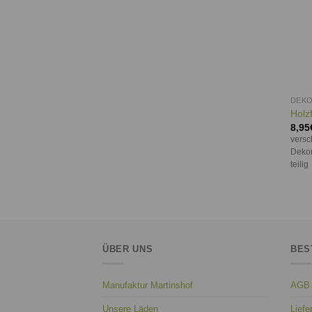
DEKO
Holzf
8,95
versc
Dekor
teilig
ÜBER UNS
BES
Manufaktur Martinshof
AGB
Unsere Läden
Liefe