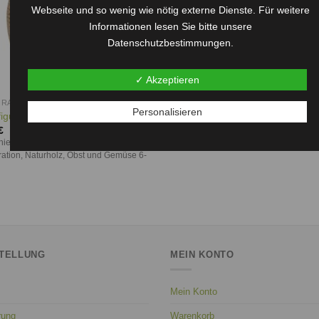
Webseite und so wenig wie nötig externe Dienste. Für weitere
Informationen lesen Sie bitte unsere
Datenschutzbestimmungen.
✓ Akzeptieren
RATION
Personalisieren
iguren Herbst 6-teilig
€
hiedene Größen, zum Basteln,
ation, Naturholz, Obst und Gemüse 6-
TELLUNG
MEIN KONTO
Mein Konto
rung
Warenkorb