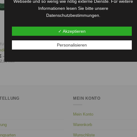
Webseite und so wenig wie nötig externe Dienste. Für weitere
Informationen lesen Sie bitte unsere
Datenschutzbestimmungen.
✓ Akzeptieren
HTUNGEN
Personalisieren
hdichtung AFM, 2 mm
€
–
55,00
€
 2,00 mm
TELLUNG
MEIN KONTO
Mein Konto
rung
Warenkorb
ungsarten
Wunschliste