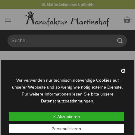
Zum
St. Martin Lebenswerk gGmbH
Inhalt
springen
Suche
nach:
Produkte verschlagwortet mit „Schmalztopf“
FILTER
Wir verwenden nur technisch notwendige Cookies auf
unserer Webseite und so wenig wie nötig externe Dienste.
Für weitere Informationen lesen Sie bitte unsere
Datenschutzbestimmungen.
✓ Akzeptieren
Auf die
Personalisieren
Wunschliste