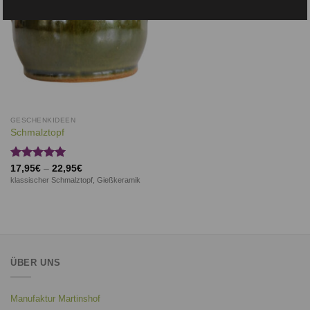
GESCHENKIDEEN
Schmalztopf
Bewertet
17,95
€
–
22,95
€
mit
5.00
klassischer Schmalztopf, Gießkeramik
von 5
ÜBER UNS
Manufaktur Martinshof