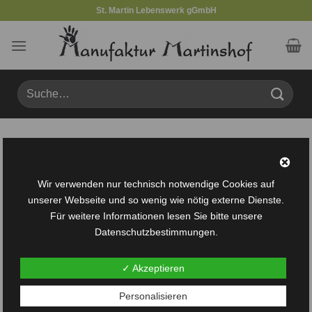
Zum
St. Martin Lebenswerk gGmbH
Inhalt
springen
Suche
nach:
Produkte verschlagwortet mit „Spanplattenschrauben“
FILTER
Wir verwenden nur technisch notwendige Cookies auf
unserer Webseite und so wenig wie nötig externe Dienste.
Für weitere Informationen lesen Sie bitte unsere
Datenschutzbestimmungen.
✓ Akzeptieren
Auf die
Personalisieren
Wunschliste