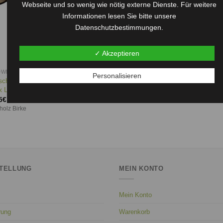
Webseite und so wenig wie nötig externe Dienste. Für weitere
Informationen lesen Sie bitte unsere
Datenschutzbestimmungen.
✓ Akzeptieren
DWERK
Personalisieren
schindeln Biberschwanz B 32,3
 L 70 mm x 4 mm
5
€
–
38,95
€
holz Birke
TELLUNG
MEIN KONTO
Mein Konto
rung
Warenkorb