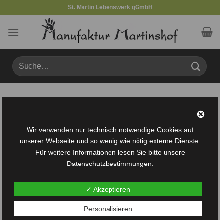
Zum
St. Martin Lebenswerk gGmbH
Inhalt
springen
Suche
nach:
Produkte verschlagwortet mit „Stoffhühner-“
FILTER
Wir verwenden nur technisch notwendige Cookies auf
unserer Webseite und so wenig wie nötig externe Dienste.
Für weitere Informationen lesen Sie bitte unsere
Datenschutzbestimmungen.
✓ Akzeptieren
Auf die
Personalisieren
Wunschliste