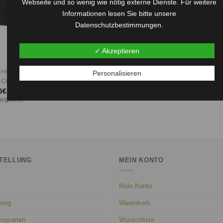
Webseite und so wenig wie nötig externe Dienste. Für weitere
Informationen lesen Sie bitte unsere
Datenschutzbestimmungen.
✓ Akzeptieren
HENKIDEEN
Personalisieren
-Ordnungsgurt für Beifahrersitz
5
€
ngshilfe
TELLUNG
MEIN KONTO
Mein Konto
rung
Warenkorb
ungsarten
Wunschliste