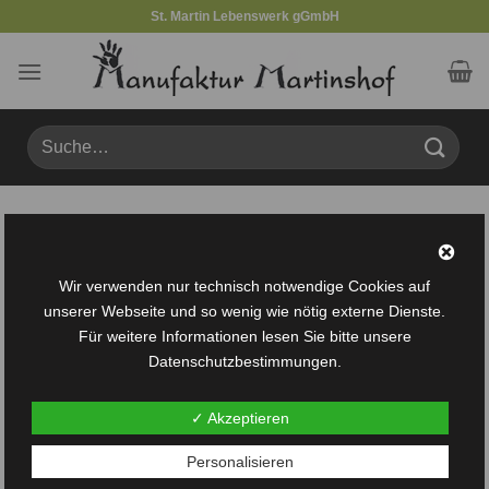
Zum
St. Martin Lebenswerk gGmbH
Inhalt
springen
Suche
nach:
Produkte verschlagwortet mit „Tannenbaum“
FILTER
Wir verwenden nur technisch notwendige Cookies auf
unserer Webseite und so wenig wie nötig externe Dienste.
Für weitere Informationen lesen Sie bitte unsere
Datenschutzbestimmungen.
✓ Akzeptieren
Auf die
Personalisieren
Wunschliste