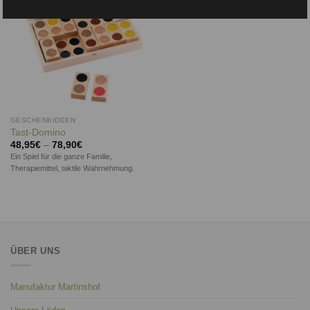
GESCHENKIDEEN
Tast-Domino
48,95
€
–
78,90
€
Ein Spiel für die ganze Familie,
Therapiemittel, taktile Wahrnehmung.
ÜBER UNS
Manufaktur Martinshof