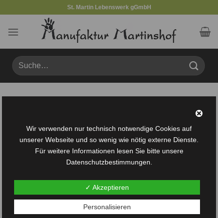
Zum
St. Martin Lebenswerk gGmbH
Inhalt
springen
Suche
nach:
Produkte verschlagwortet mit „Tastdomino“
FILTER
Wir verwenden nur technisch notwendige Cookies auf
unserer Webseite und so wenig wie nötig externe Dienste.
Für weitere Informationen lesen Sie bitte unsere
Datenschutzbestimmungen.
✓ Akzeptieren
Auf die
Personalisieren
Wunschliste