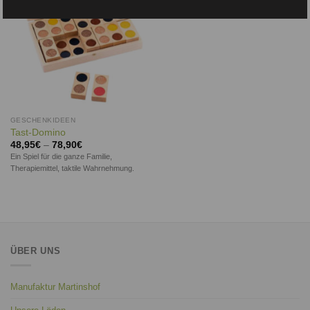
GESCHENKIDEEN
Tast-Domino
48,95
€
–
78,90
€
Ein Spiel für die ganze Familie,
Therapiemittel, taktile Wahrnehmung.
ÜBER UNS
Manufaktur Martinshof