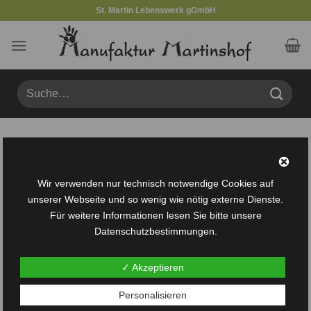
Zum
St. Martin Lebenswerk gGmbH
Inhalt
springen
Suche
nach:
Produkte verschlagwortet mit „tasten“
FILTER
Wir verwenden nur technisch notwendige Cookies auf
unserer Webseite und so wenig wie nötig externe Dienste.
Für weitere Informationen lesen Sie bitte unsere
Datenschutzbestimmungen.
✓ Akzeptieren
Auf die
Personalisieren
Wunschliste