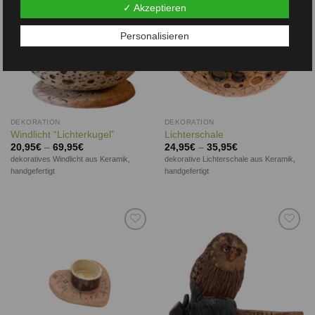
✓ Akzeptieren
Personalisieren
DEKORATION
DEKORATION
Windlicht “Lichterkugel”
Lichterschale
20,95
€
–
69,95
€
24,95
€
–
35,95
€
dekoratives Windlicht aus Keramik,
dekorative Lichterschale aus Keramik,
handgefertigt
handgefertigt
Auf die
Auf die
Wunschliste
Wunschliste