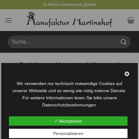
Zum
St. Martin Lebenswerk gGmbH
Inhalt
springen
Suche
nach:
Produkte verschlagwortet mit „Vergasser“
FILTER
Wir verwenden nur technisch notwendige Cookies auf
unserer Webseite und so wenig wie nötig externe Dienste.
Für weitere Informationen lesen Sie bitte unsere
Datenschutzbestimmungen.
✓ Akzeptieren
Auf die
Personalisieren
Wunschliste