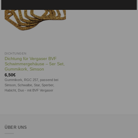
DICHTUNGEN
Dichtung für Vergaser BVF
Schwimmergehäuse – 5er Set,
Gummikork, Simson
6,50
€
Gummikork, RGC 257, passend bei
Simson, Schwalbe, Star, Sperber,
Habicht, Duo - mit BVF Vergaser
ÜBER UNS