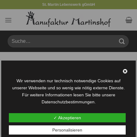
Zum
St. Martin Lebenswerk gGmbH
Inhalt
springen
Suche
nach:
Produkte verschlagwortet mit „VP“
FILTER
Wir verwenden nur technisch notwendige Cookies auf
unserer Webseite und so wenig wie nötig externe Dienste.
Für weitere Informationen lesen Sie bitte unsere
Datenschutzbestimmungen.
✓ Akzeptieren
Auf die
Auf die
Personalisieren
Wunschliste
Wunschliste