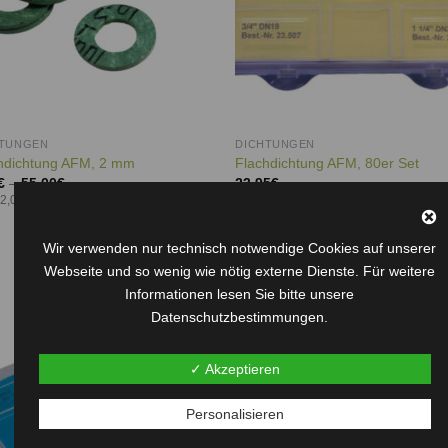
HTUNGEN
DICHTUNGEN
hdichtung AFM, 2 mm
Flachdichtung AFM, 80er Set
€
–
55,00
€
23,95
€
 2,00 mm
2 mm in den Größen 1/2 Zoll, 3/4 Zoll,1 
1/4 Zoll und 1 1/2 Zoll
Wir verwenden nur technisch notwendige Cookies auf unserer
Webseite und so wenig wie nötig externe Dienste. Für weitere
Informationen lesen Sie bitte unsere
Datenschutzbestimmungen.
Auf die
Auf d
Wunschliste
Wunschl
✓ Akzeptieren
Personalisieren