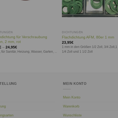
HTUNGEN
DICHTUNGEN
hdichtung für Verschraubung
Flachdichtung AFM, 80er 1 mm
on, 2 mm, rot
23,95
€
€
–
24,95
€
1 mm in den Größen 1/2 Zoll, 3/4 Zoll,1 
 für Sanitär, Heizung, Wasser, Garten, ...
1/4 Zoll und 1 1/2 Zoll
TELLUNG
MEIN KONTO
Mein Konto
rung
Warenkorb
ungsarten
Wunschliste