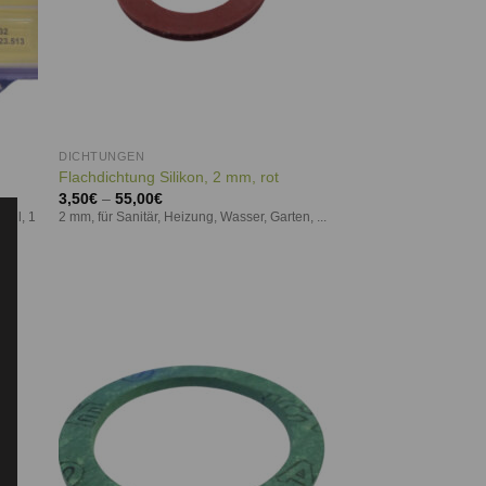
DICHTUNGEN
Flachdichtung Silikon, 2 mm, rot
3,50
€
–
55,00
€
Zoll, 1
2 mm, für Sanitär, Heizung, Wasser, Garten, ...
ie
Auf die
iste
Wunschliste