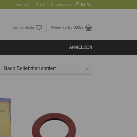
Kontakt
AGB
Impressum
Wunschliste
Warenkorb /
0,00
€
ANMELDEN
ie
Auf die
iste
Wunschliste