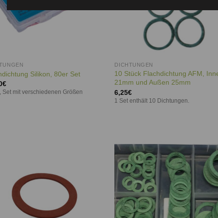
HTUNGEN
DICHTUNGEN
10 Stück Flachdichtung AFM, Inn
hdichtung Silikon, 80er Set
21mm und Außen 25mm
0
€
6,25
€
 Set mit verschiedenen Größen
1 Set enthält 10 Dichtungen.
Auf die
Auf d
Wunschliste
Wunschl