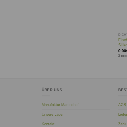
DIC
Flac
Silik
0,00
2 mm,
ÜBER UNS
BES
Manufaktur Martinshof
AGB
Unsere Läden
Liefe
Kontakt
Zahl