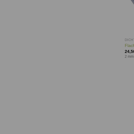
DIC
Flac
24,5
2 mm,