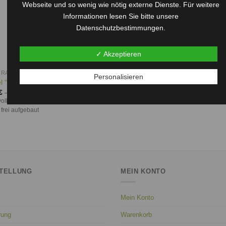
Webseite und so wenig wie nötig externe Dienste. Für weitere
Informationen lesen Sie bitte unsere
Datenschutzbestimmungen.
✓ Akzeptieren
RATION
Personalisieren
 “Ilona”
€
–
21,95
€
oll und detailliert gestaltete Engel-
 frei aufgebaut
TELLUNG
MEIN KONTO
Mein Konto
rung
Warenkorb