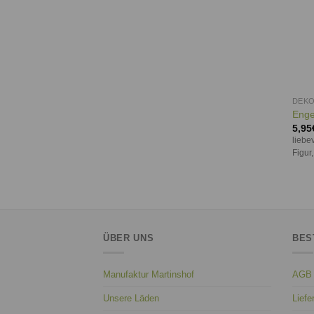
DEKO
Engel
5,95
liebev
Figur,
ÜBER UNS
BES
Manufaktur Martinshof
AGB
Unsere Läden
Liefe